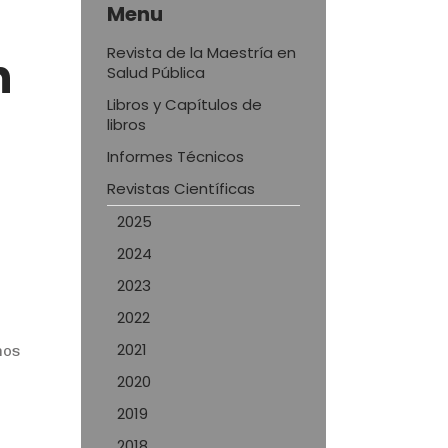
Menu
Revista de la Maestría en
n
Salud Pública
Libros y Capítulos de
libros
Informes Técnicos
Revistas Científicas
2025
2024
2023
2022
2021
nos
2020
2019
2018