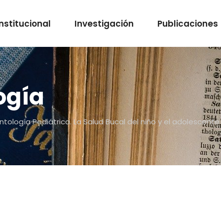
Institucional
Investigación
Publicaciones
ogía
tología Pediátrica. La Salud Bucal del niño y el adolescent