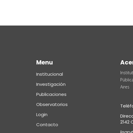
Menu
Ace
Instit
Institucional
Públic
Investigación
Aires
Publicaciones
Observatorios
Teléf
Login
Direc
2142 C
Contacto
iisap