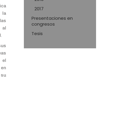
ica
2017
 la
Presentaciones en
las
congresos
 al
Tesis
.
sus
eas
 el
 en
 su