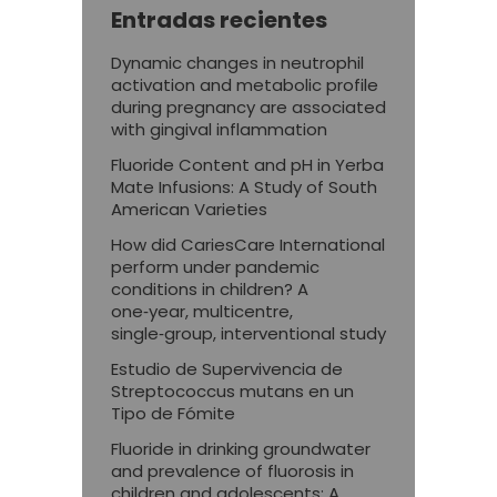
Entradas recientes
Dynamic changes in neutrophil
activation and metabolic profile
during pregnancy are associated
with gingival inflammation
Fluoride Content and pH in Yerba
Mate Infusions: A Study of South
American Varieties
How did CariesCare International
perform under pandemic
conditions in children? A
one‑year, multicentre,
single‑group, interventional study
Estudio de Supervivencia de
Streptococcus mutans en un
Tipo de Fómite
Fluoride in drinking groundwater
and prevalence of fluorosis in
children and adolescents: A