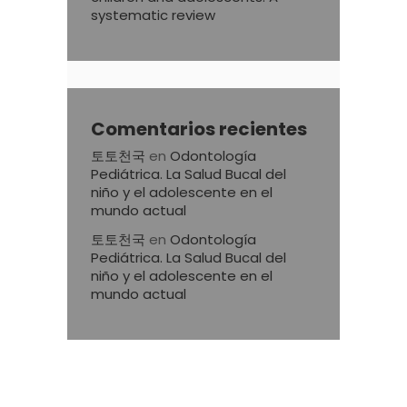
systematic review
Comentarios recientes
토토천국
en
Odontología
Pediátrica. La Salud Bucal del
niño y el adolescente en el
mundo actual
토토천국
en
Odontología
Pediátrica. La Salud Bucal del
niño y el adolescente en el
mundo actual