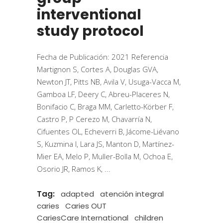
interventional
study protocol
Fecha de Publicación: 2021 Referencia
Martignon S, Cortes A, Douglas GVA,
Newton JT, Pitts NB, Avila V, Usuga-Vacca M,
Gamboa LF, Deery C, Abreu-Placeres N,
Bonifacio C, Braga MM, Carletto-Körber F,
Castro P, P Cerezo M, Chavarría N,
Cifuentes OL, Echeverri B, Jácome-Liévano
S, Kuzmina I, Lara JS, Manton D, Martínez-
Mier EA, Melo P, Muller-Bolla M, Ochoa E,
Osorio JR, Ramos K,
Tag:
adapted
atención integral
caries
Caries OUT
CariesCare International
children