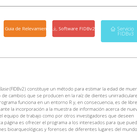
Guia de Relevamiento
Software FIDBv2
Servicio
FIDBv3
Base
(FIDBv2) constituye un método para estimar la edad de muer
o de cambios que se producen en la raíz de dientes unirradiculare
 programa funciona en un entorno R y, en consecuencia, es de libr
ante la incorporación a la muestra de información acerca de nue
el equipo de trabajo como por otros investigadores que deseen
esta página es ofrecer el programa a los interesados para que pue
nes bioarqueológicas y forenses de diferentes lugares del mundo