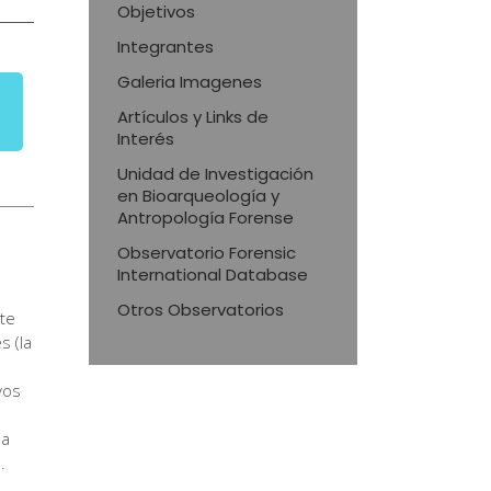
Objetivos
Integrantes
Galeria Imagenes
Artículos y Links de
Interés
Unidad de Investigación
en Bioarqueología y
Antropología Forense
Observatorio Forensic
International Database
Otros Observatorios
te
s (la
e
vos
da
.