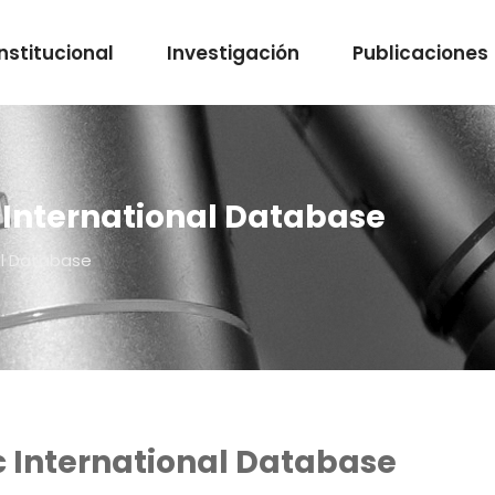
Institucional
Investigación
Publicaciones
 International Database
al Database
c International Database