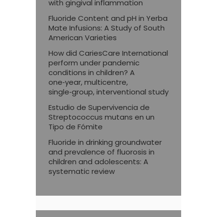
with gingival inflammation
Fluoride Content and pH in Yerba
Mate Infusions: A Study of South
American Varieties
How did CariesCare International
perform under pandemic
conditions in children? A
one‑year, multicentre,
single‑group, interventional study
Estudio de Supervivencia de
Streptococcus mutans en un
Tipo de Fómite
Fluoride in drinking groundwater
and prevalence of fluorosis in
children and adolescents: A
systematic review