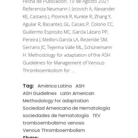
Fecha de Publicación: 10 de Agosto 2021
Referencia Neumann I, Izcovich A, Alexander
KE, Castano J, Plovnick R, Kunkle R, Zhang Y,
Aguilar R, Basantes GL, Casais P, Colorio CC,
Guillermo Esposito MC, García Lázaro PP,
Pereira J, Meillon-García LA, Rezende SM,
Serrano JC, Tejerina Valle ML, Schünemann
H. Methodology for adaptation of the ASH
Guidelines for Management of Venous
Thromboembolism for
Tag:
América Latina
ASH
ASH Guidelines
Latin American
Methodology for adaptation
Sociedad Americana de Hematología
sociedades de hematología
TEV
tromboembolismo venoso
Venous Thromboembolism
Share: