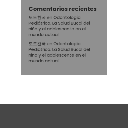
Comentarios recientes
토토천국
en
Odontología
Pediátrica. La Salud Bucal del
niño y el adolescente en el
mundo actual
토토천국
en
Odontología
Pediátrica. La Salud Bucal del
niño y el adolescente en el
mundo actual