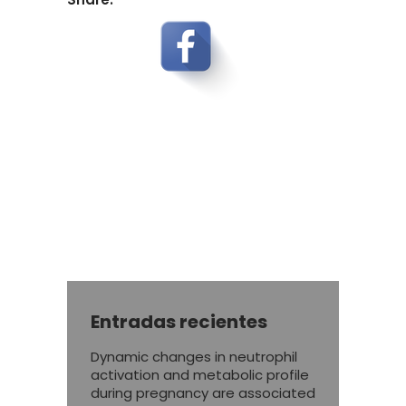
Entradas recientes
Dynamic changes in neutrophil
activation and metabolic profile
during pregnancy are associated