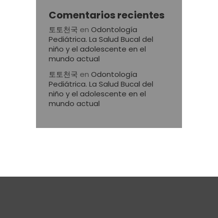
Comentarios recientes
토토천국
en
Odontología
Pediátrica. La Salud Bucal del
niño y el adolescente en el
mundo actual
토토천국
en
Odontología
Pediátrica. La Salud Bucal del
niño y el adolescente en el
mundo actual