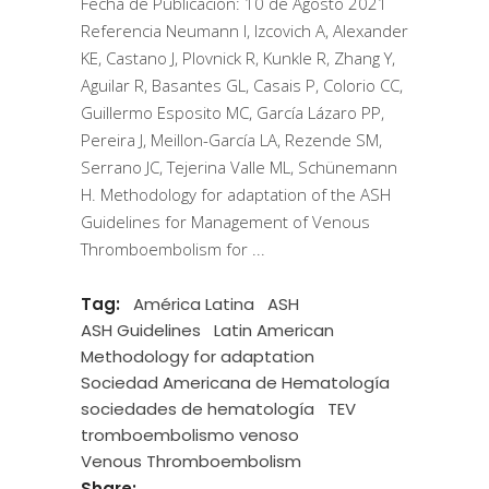
Fecha de Publicación: 10 de Agosto 2021
Referencia Neumann I, Izcovich A, Alexander
KE, Castano J, Plovnick R, Kunkle R, Zhang Y,
Aguilar R, Basantes GL, Casais P, Colorio CC,
Guillermo Esposito MC, García Lázaro PP,
Pereira J, Meillon-García LA, Rezende SM,
Serrano JC, Tejerina Valle ML, Schünemann
H. Methodology for adaptation of the ASH
Guidelines for Management of Venous
Thromboembolism for
Tag:
América Latina
ASH
ASH Guidelines
Latin American
Methodology for adaptation
Sociedad Americana de Hematología
sociedades de hematología
TEV
tromboembolismo venoso
Venous Thromboembolism
Share: