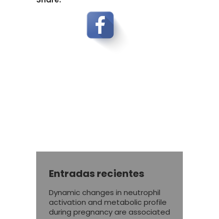
Entradas recientes
Dynamic changes in neutrophil
activation and metabolic profile
during pregnancy are associated