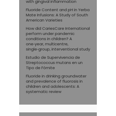
with gingival inflammation
Fluoride Content and pH in Yerba
Mate Infusions: A Study of South
American Varieties
How did CariesCare International
perform under pandemic
conditions in children? A
one‑year, multicentre,
single‑group, interventional study
Estudio de Supervivencia de
Streptococcus mutans en un
Tipo de Fómite
Fluoride in drinking groundwater
and prevalence of fluorosis in
children and adolescents: A
systematic review