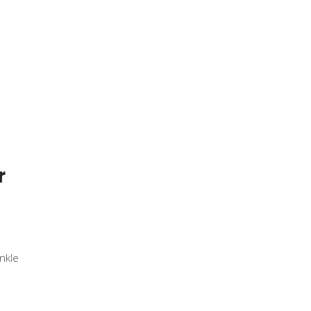
r
nkle