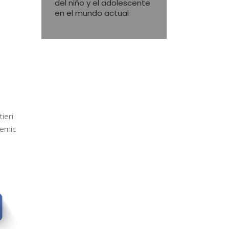
del niño y el adolescente
en el mundo actual
ieri
demic