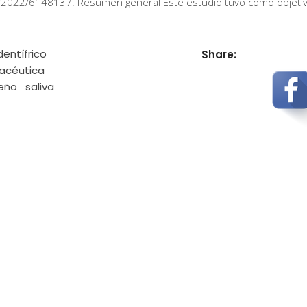
/2022/6148137. Resumen general Este estudio tuvo como objeti
dentífrico
Share:
acéutica
leño
saliva