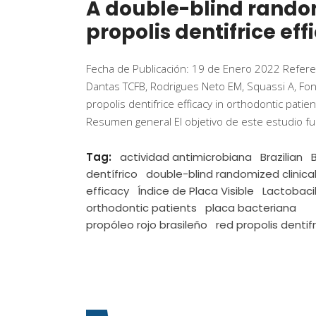
A double-blind randomi
propolis dentifrice eff
Fecha de Publicación: 19 de Enero 2022 Referen
Dantas TCFB, Rodrigues Neto EM, Squassi A, Fonte
propolis dentifrice efficacy in orthodontic pati
Resumen general El objetivo de este estudio fue
Tag:
actividad antimicrobiana
Brazilian
dentífrico
double-blind randomized clinical 
efficacy
Índice de Placa Visible
Lactobacil
orthodontic patients
placa bacteriana
propóleo rojo brasileño
red propolis dentif