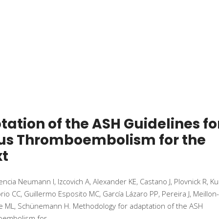
ation of the ASH Guidelines fo
s Thromboembolism for the
xt
cia Neumann I, Izcovich A, Alexander KE, Castano J, Plovnick R, Ku
orio CC, Guillermo Esposito MC, García Lázaro PP, Pereira J, Meillon-
lle ML, Schünemann H. Methodology for adaptation of the ASH
oembolism for