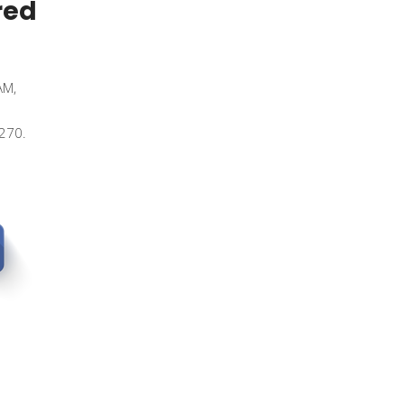
red
AM,
0270.