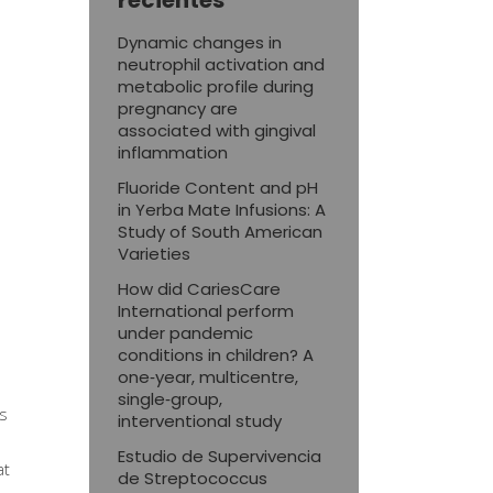
recientes
Dynamic changes in
neutrophil activation and
metabolic profile during
pregnancy are
associated with gingival
inflammation
Fluoride Content and pH
in Yerba Mate Infusions: A
Study of South American
Varieties
How did CariesCare
International perform
under pandemic
conditions in children? A
one‑year, multicentre,
single‑group,
es
interventional study
Estudio de Supervivencia
at
de Streptococcus