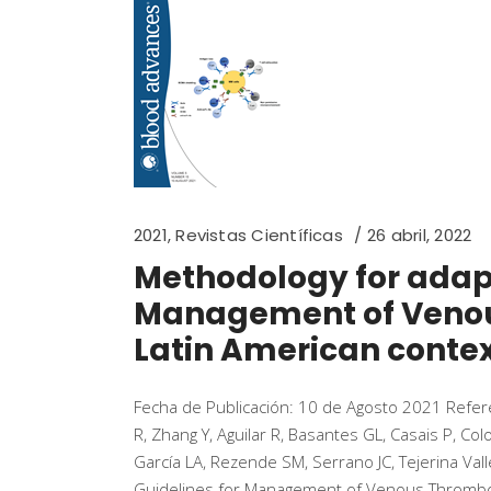
2021
,
Revistas Científicas
26 abril, 2022
Methodology for adapt
Management of Venou
Latin American conte
Fecha de Publicación: 10 de Agosto 2021 Referen
R, Zhang Y, Aguilar R, Basantes GL, Casais P, Col
García LA, Rezende SM, Serrano JC, Tejerina Va
Guidelines for Management of Venous Thromb