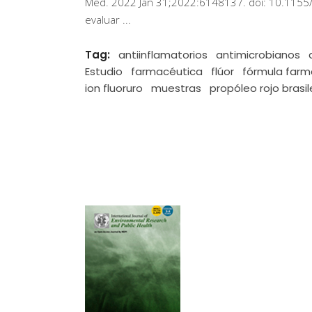
Med. 2022 Jan 31;2022:6148137. doi: 10.1155
evaluar
Tag:
antiinflamatorios
antimicrobianos
Estudio
farmacéutica
flúor
fórmula farm
ion fluoruro
muestras
propóleo rojo brasi