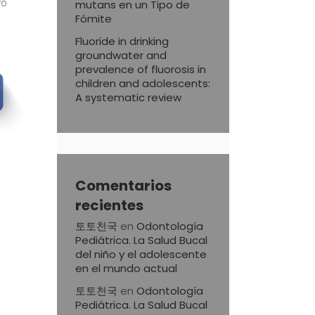
vo
mutans en un Tipo de
Fómite
Fluoride in drinking
groundwater and
prevalence of fluorosis in
children and adolescents:
A systematic review
Comentarios
recientes
토토천국
en
Odontología
Pediátrica. La Salud Bucal
del niño y el adolescente
en el mundo actual
토토천국
en
Odontología
Pediátrica. La Salud Bucal