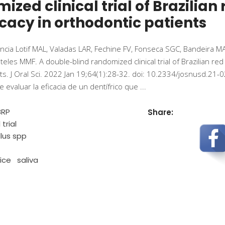
zed clinical trial of Brazilian 
icacy in orthodontic patients
cia Lotif MAL, Valadas LAR, Fechine FV, Fonseca SGC, Bandeira M
les MMF. A double-blind randomized clinical trial of Brazilian red
ents. J Oral Sci. 2022 Jan 19;64(1):28-32. doi: 10.2334/josnusd.21-
 evaluar la eficacia de un dentífrico que
BRP
Share:
trial
lus spp
rice
saliva