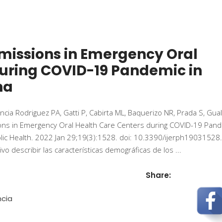
issions in Emergency Oral
during COVID-19 Pandemic in
na
ia Rodriguez PA, Gatti P, Cabirta ML, Baquerizo NR, Prada S, Gualt
ions in Emergency Oral Health Care Centers during COVID-19 Pan
ublic Health. 2022 Jan 29;19(3):1528. doi: 10.3390/ijerph19031528.
o describir las características demográficas de los
Share:
ncia