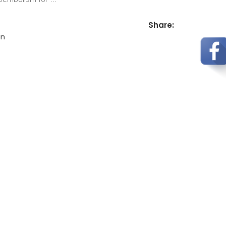
Share:
on