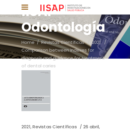
IISAP
Odontología
Home
/
Revistas Científicas
/
2021
/
Comparison between indexes for
diagnosis and guidance for treatment
of dental caries
2021
,
Revistas Científicas
26 abril,