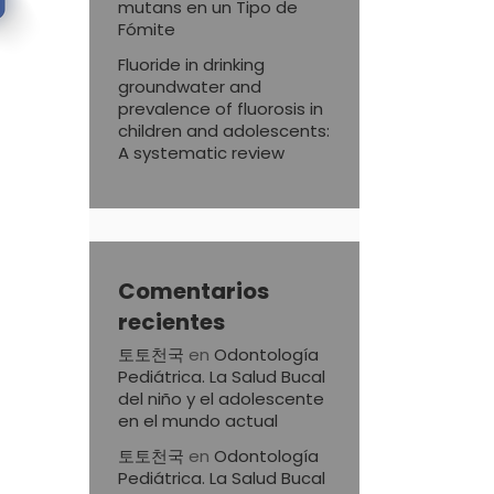
mutans en un Tipo de
Fómite
Fluoride in drinking
groundwater and
prevalence of fluorosis in
children and adolescents:
A systematic review
Comentarios
recientes
토토천국
en
Odontología
Pediátrica. La Salud Bucal
del niño y el adolescente
en el mundo actual
토토천국
en
Odontología
Pediátrica. La Salud Bucal