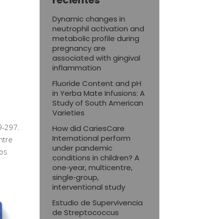
recientes
Dynamic changes in
neutrophil activation and
metabolic profile during
pregnancy are
associated with gingival
inflammation
Fluoride Content and pH
in Yerba Mate Infusions: A
Study of South American
Varieties
9-297.
How did CariesCare
International perform
ntre
under pandemic
Los
conditions in children? A
one‑year, multicentre,
single‑group,
interventional study
Estudio de Supervivencia
de Streptococcus