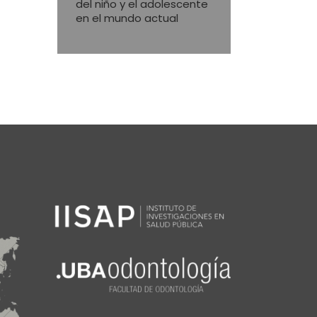
del niño y el adolescente
en el mundo actual