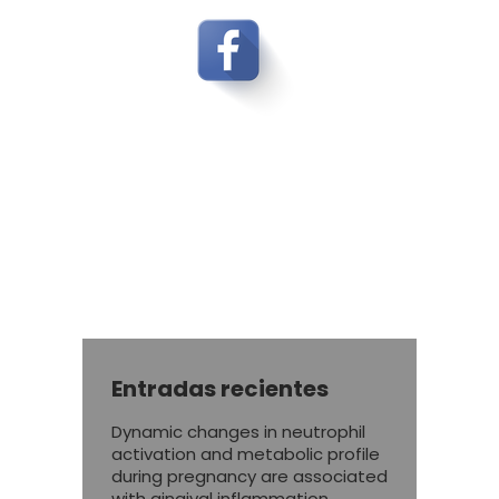
Entradas recientes
Dynamic changes in neutrophil
activation and metabolic profile
during pregnancy are associated
with gingival inflammation