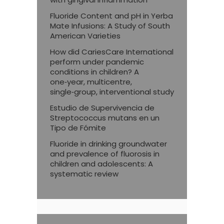
Fluoride Content and pH in Yerba
Mate Infusions: A Study of South
American Varieties
How did CariesCare International
perform under pandemic
conditions in children? A
one‑year, multicentre,
single‑group, interventional study
Estudio de Supervivencia de
Streptococcus mutans en un
Tipo de Fómite
Fluoride in drinking groundwater
and prevalence of fluorosis in
children and adolescents: A
systematic review