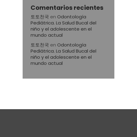
Comentarios recientes
토토천국
en
Odontología
Pediátrica. La Salud Bucal del
niño y el adolescente en el
mundo actual
토토천국
en
Odontología
Pediátrica. La Salud Bucal del
niño y el adolescente en el
mundo actual