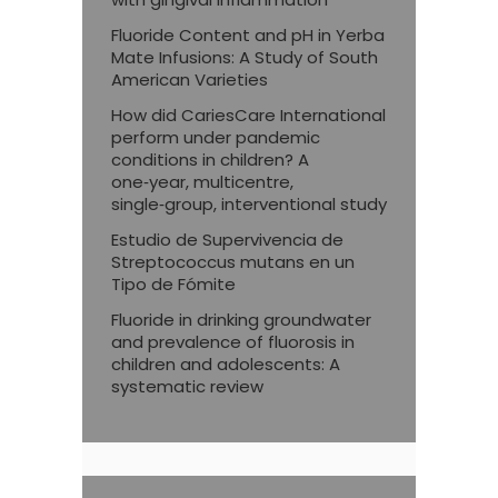
Fluoride Content and pH in Yerba
Mate Infusions: A Study of South
American Varieties
How did CariesCare International
perform under pandemic
conditions in children? A
one‑year, multicentre,
single‑group, interventional study
Estudio de Supervivencia de
Streptococcus mutans en un
Tipo de Fómite
Fluoride in drinking groundwater
and prevalence of fluorosis in
children and adolescents: A
systematic review