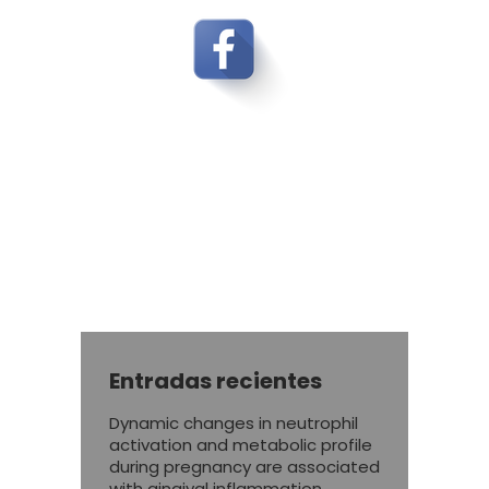
Entradas recientes
Dynamic changes in neutrophil
activation and metabolic profile
during pregnancy are associated
with gingival inflammation