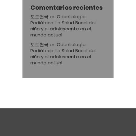
Comentarios recientes
토토천국
en
Odontología
Pediátrica. La Salud Bucal del
niño y el adolescente en el
mundo actual
토토천국
en
Odontología
Pediátrica. La Salud Bucal del
niño y el adolescente en el
mundo actual