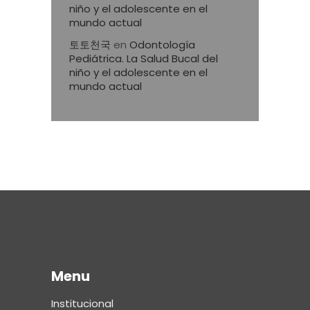
niño y el adolescente en el
mundo actual
토토천국
en
Odontología
Pediátrica. La Salud Bucal del
niño y el adolescente en el
mundo actual
Menu
Institucional