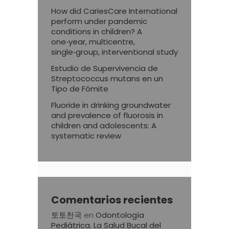
How did CariesCare International
perform under pandemic
conditions in children? A
one‑year, multicentre,
single‑group, interventional study
Estudio de Supervivencia de
Streptococcus mutans en un
Tipo de Fómite
Fluoride in drinking groundwater
and prevalence of fluorosis in
children and adolescents: A
systematic review
Comentarios recientes
토토천국
en
Odontología
Pediátrica. La Salud Bucal del